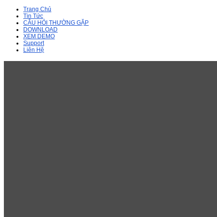
Trang Chủ
Tin Tức
CÂU HỎI THƯỜNG GẶP
DOWNLOAD
XEM DEMO
Support
Liên Hệ