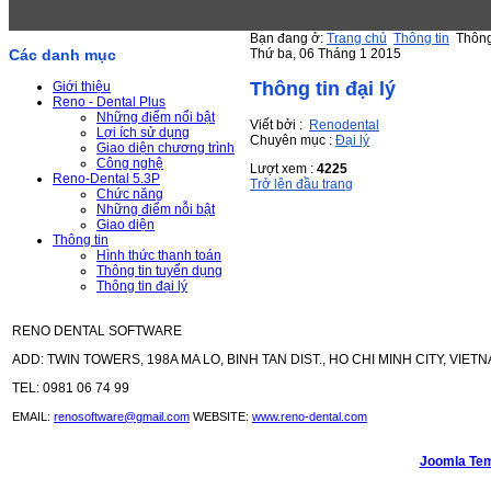
Bạn đang ở:
Trang chủ
Thông tin
Thông 
Thứ ba, 06 Tháng 1 2015
Các danh mục
Thông tin đại lý
Giới thiệu
Reno - Dental Plus
Những điểm nổi bật
Viết bởi :
Renodental
Lợi ích sử dụng
Chuyên mục :
Đại lý
Giao diện chương trình
Công nghệ
Lượt xem :
4225
Reno-Dental 5.3P
Trở lên đầu trang
Chức năng
Những điểm nỗi bật
Giao diện
Thông tin
Hình thức thanh toán
Thông tin tuyển dụng
Thông tin đại lý
RENO DENTAL SOFTWARE
ADD: TWIN TOWERS, 198A MA LO, BINH TAN DIST., HO CHI MINH CITY, VIETN
TEL: 0981 06 74 99
EMAIL:
renosoftware@gmail.com
WEBSITE:
www.reno-dental.com
Joomla Tem