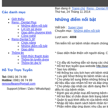
Bạn đang ở:
Trang chủ
Reno - Dental P
Thứ hai, 24 Tháng 11 2014
Các danh mục
Những điểm nổi bật
Giới thiệu
Reno - Dental Plus
Những điểm nổi bật
Viết bởi :
Super User
Lợi ích sử dụng
Chuyên mục :
Những điểm nổi bật
Giao diện chương trình
Công nghệ
Lượt xem :
4008
Reno-Dental 5.3P
Chức năng
Tìm kiếm hồ sơ bệnh nhân nhanh chóng
Những điểm nỗi bật
Giao diện
Thông tin
* Giao diện thân thiện với người dùng. 
Hình thức thanh toán
Thông tin tuyển dụng
* Có đầy đủ hướng dẫn sử dụng các ch
Thông tin đại lý
* Hỗ trợ trực tuyến qua website
http://w
* Sao lưu dữliệu
Hỗ Trợ Trực Tuyến
* Hệ thống tra cứu lịch hẹn với bệnh nhâ
* Lưu giữ hồsơ thông tin bệnh nhân và quá
Tel:
0981 06 74 99
* Cho phép bổ sung thêm những thông t
Hotline:
0981 06 74 99
dữ liệu đầu vào nhằm hỗ trợ và đáp ứng 
renosoftware@gmail.com
* Cho phép cập nhật các định dạng file
Support:(Viber / Zalo / WhatsApp)
điều trị của bệnh nhân.
* Đánh giá và phân loại đối tượng bệnh
* Hỗ trợ Bác sĩ chẩn đoán tình trạng bệ
* Quản lý quá trình điều trị của bệnh nhân
* Nhập dữ liệu danh sách bệnh nhân từ f
* Phần mềm đáp ứng được nhu cầu an toà