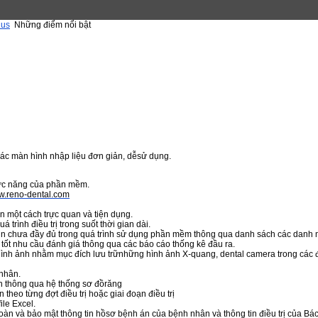
lus
Những điểm nổi bật
Các màn hình nhập liệu đơn giản, dễsử dụng.
ức năng của phần mềm.
ww.reno-dental.com
n một cách trực quan và tiện dụng.
 trình điều trị trong suốt thời gian dài.
in chưa đầy đủ trong quá trình sử dụng phần mềm thông qua danh sách các danh
tốt nhu cầu đánh giá thông qua các báo cáo thống kê đầu ra.
 hình ảnh nhằm mục đích lưu trữnhững hình ảnh X-quang, dental camera trong các 
 nhân.
nh thông qua hệ thống sơ đồrăng
 theo từng đợt điều trị hoặc giai đoạn điều trị
ile Excel.
n và bảo mật thông tin hồsơ bệnh án của bệnh nhân và thông tin điều trị của Bác 