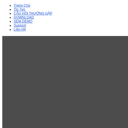
Trang Chủ
Tin Tức
CÂU HỎI THƯỜNG GẶP
DOWNLOAD
XEM DEMO
Support
Liên Hệ