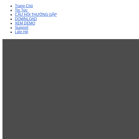
Trang Chủ
Tin Tức
CÂU HỎI THƯỜNG GẶP
DOWNLOAD
XEM DEMO
Support
Liên Hệ