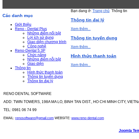
Bạn đang ở:
Trang chủ
Thông tin
Các danh mục
Thông tin đại lý
Giới thiệu
Reno - Dental Plus
Xem thêm...
Những điểm nổi bật
Lợi ích sử dụng
Thông tin tuyển dụng
Giao diện chương trình
Công nghệ
Xem thêm...
Reno-Dental 5.3P
Chức năng
Hình thức thanh toán
Những điểm nỗi bật
Giao diện
Xem thêm...
Thông tin
Hình thức thanh toán
Thông tin tuyển dụng
Thông tin đại lý
RENO DENTAL SOFTWARE
ADD: TWIN TOWERS, 198A MA LO, BINH TAN DIST., HO CHI MINH CITY, VIETN
TEL: 0981 06 74 99
EMAIL:
renosoftware@gmail.com
WEBSITE:
www.reno-dental.com
Joomla Tem