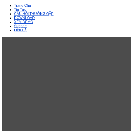
Trang Chủ
Tin Tức
CÂU HỎI THƯỜNG GẶP
DOWNLOAD
XEM DEMO
Support
Liên Hệ