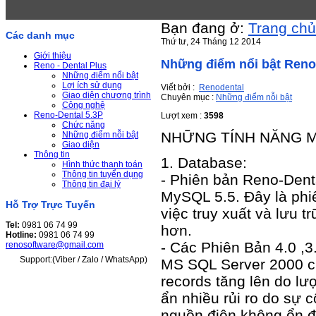
Bạn đang ở:
Trang chủ
Các danh mục
Thứ tư, 24 Tháng 12 2014
Giới thiệu
Những điểm nổi bật Reno-
Reno - Dental Plus
Những điểm nổi bật
Lợi ích sử dụng
Viết bởi :
Renodental
Giao diện chương trình
Chuyên mục :
Những điểm nỗi bật
Công nghệ
Reno-Dental 5.3P
Lượt xem :
3598
Chức năng
NHỮNG TÍNH NĂNG M
Những điểm nỗi bật
Giao diện
Thông tin
1. Database:
Hình thức thanh toán
Thông tin tuyển dụng
- Phiên bản Reno-Dent
Thông tin đại lý
MySQL 5.5. Đây là phiê
Hỗ Trợ Trực Tuyến
việc truy xuất và lưu 
Tel:
0981 06 74 99
hơn.
Hotline:
0981 06 74 99
- Các Phiên Bản 4.0 ,3
renosoftware@gmail.com
Support:(Viber / Zalo / WhatsApp)
MS SQL Server 2000 củ
records tăng lên do l
ẩn nhiều rủi ro do sự 
nguồn điện không ổn đị