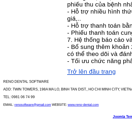
phiếu thu của bệnh nh
- Hỗ trợ nhiều hình th
giá,..
- Hỗ trợ thanh toán bằ
- Phiếu thanh toán cun
7. Hệ thống báo cáo v
- Bổ sung thêm khoản
có thể theo dõi và đán
- Tối ưu chức năng p
Trở lên đầu trang
RENO DENTAL SOFTWARE
ADD: TWIN TOWERS, 198A MA LO, BINH TAN DIST., HO CHI MINH CITY, VIETN
TEL: 0981 06 74 99
EMAIL:
renosoftware@gmail.com
WEBSITE:
www.reno-dental.com
Joomla Tem