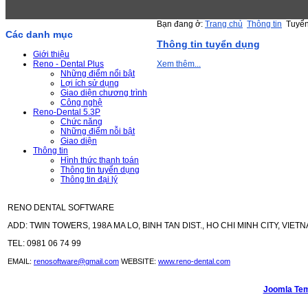
Bạn đang ở:
Trang chủ
Thông tin
Tuyể
Các danh mục
Thông tin tuyển dụng
Giới thiệu
Reno - Dental Plus
Xem thêm...
Những điểm nổi bật
Lợi ích sử dụng
Giao diện chương trình
Công nghệ
Reno-Dental 5.3P
Chức năng
Những điểm nỗi bật
Giao diện
Thông tin
Hình thức thanh toán
Thông tin tuyển dụng
Thông tin đại lý
RENO DENTAL SOFTWARE
ADD: TWIN TOWERS, 198A MA LO, BINH TAN DIST., HO CHI MINH CITY, VIETN
TEL: 0981 06 74 99
EMAIL:
renosoftware@gmail.com
WEBSITE:
www.reno-dental.com
Joomla Tem