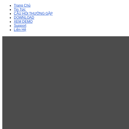
Trang Chủ
Tin Tức
CÂU HỎI THƯỜNG GẶP
DOWNLOAD
XEM DEMO
Support
Liên Hệ